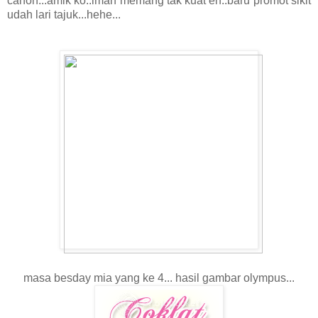
canon...amik ko..iman memang tak kuat eh..baru promot sikit
udah lari tajuk...hehe...
masa besday mia yang ke 4... hasil gambar olympus...