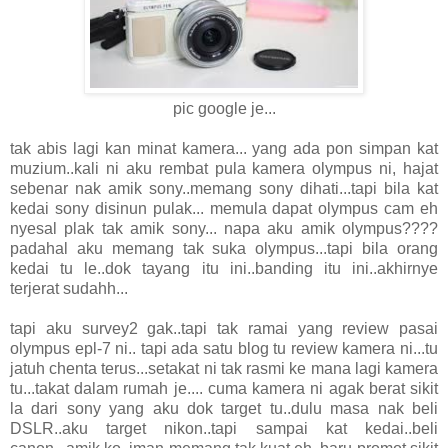
pic google je...
tak abis lagi kan minat kamera... yang ada pon simpan kat
muzium..kali ni aku rembat pula kamera olympus ni, hajat
sebenar nak amik sony..memang sony dihati...tapi bila kat
kedai sony disinun pulak... memula dapat olympus cam eh
nyesal plak tak amik sony... napa aku amik olympus????
padahal aku memang tak suka olympus...tapi bila orang
kedai tu le..dok tayang itu ini..banding itu ini..akhirnye
terjerat sudahh...
tapi aku survey2 gak..tapi tak ramai yang review pasai
olympus epl-7 ni.. tapi ada satu blog tu review kamera ni...tu
jatuh chenta terus...setakat ni tak rasmi ke mana lagi kamera
tu...takat dalam rumah je.... cuma kamera ni agak berat sikit
la dari sony yang aku dok target tu..dulu masa nak beli
DSLR..aku target nikon..tapi sampai kat kedai..beli