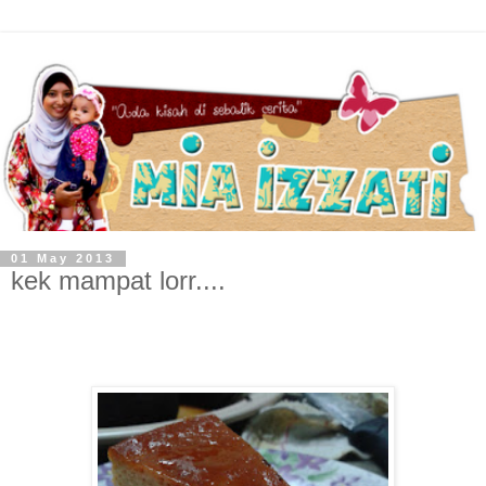
01 May 2013
kek mampat lorr....